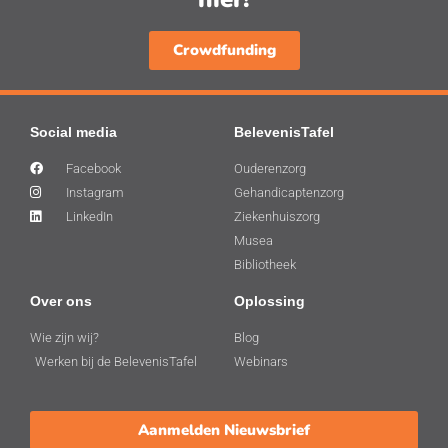
Crowdfunding
Social media
BelevenisTafel
Facebook
Ouderenzorg
Instagram
Gehandicaptenzorg
LinkedIn
Ziekenhuiszorg
Musea
Bibliotheek
Over ons
Oplossing
Wie zijn wij?
Blog
Werken bij de BelevenisTafel
Webinars
Aanmelden Nieuwsbrief