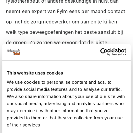
fysiotherapeut of andere deskundige in huis, dan
neemt een expert van Fylm eens per maand contact
op met de zorgmedewerker om samen te kijken
welk type beweegoefeningen het beste aansluit bij
de groep. Zo zorgen we ervoor dat de juiste
oefeningen klaar staan.”
This website uses cookies
Met oefeningen op maat is plezier in beweging
We use cookies to personalise content and ads, to
verzekerd. “De ouderenzorg is heel divers; er zijn
provide social media features and to analyse our traffic.
groepen met bewoners die cognitief wat minder
We also share information about your use of our site with
our social media, advertising and analytics partners who
snel zijn, of lijden aan een vorm van dementie. Voor
may combine it with other information that you’ve
hen hebben we laagdrempelige oefeningen die wat
provided to them or that they’ve collected from your use
of their services.
langzamer gaan. Maar voor somatische patiënten