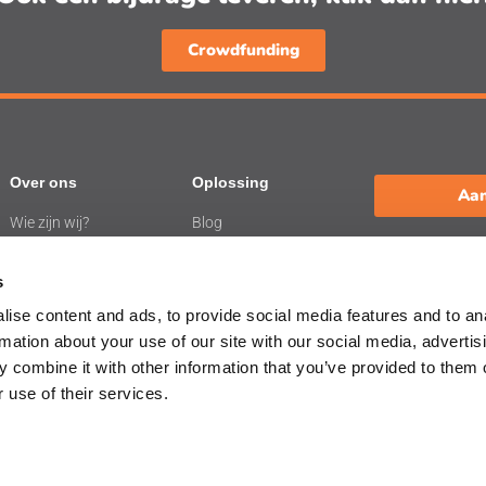
Crowdfunding
Over ons
Oplossing
Aan
Wie zijn wij?
Blog
Werken bij de
Webinars
L
BelevenisTafel
s
ise content and ads, to provide social media features and to an
rmation about your use of our site with our social media, advertis
 combine it with other information that you’ve provided to them o
 use of their services.