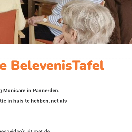
e BelevenisTafel
g Monicare in Pannerden.
ie in huis te hebben, net als
eegvideo’s uit met de