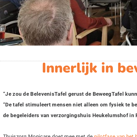
Innerlijk in 
“Je zou de BelevenisTafel gerust de BeweegTafel ku
“De tafel stimuleert mensen niet alleen om fysiek te be
de begeleiders van verzorgingshuis Heukelumshof in 
Thuiszorg Monicare doet mee met de
pilotfase van he