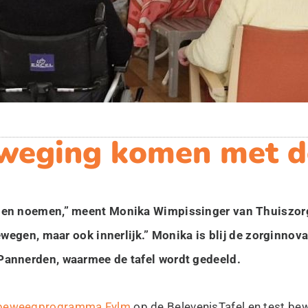
beweging komen met d
nnen noemen,” meent Monika Wimpissinger van Thuiszor
wegen, maar ook innerlijk.” Monika is blij de zorginnovat
Pannerden, waarmee de tafel wordt gedeeld.
t beweegprogramma Fylm
op de BelevenisTafel en test bew