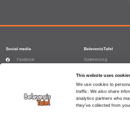
Social media
BelevenisTafel
Facebook
Ouderenzorg
Instagram
Gehandicaptenzorg
LinkedIn
Ziekenhuiszorg
This website uses cookie
Musea
We use cookies to personal
Bibliotheek
traffic. We also share info
analytics partners who may
they’ve collected from your