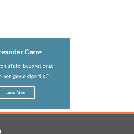
reander Carre
venisTafel bezorgt onze
n een geweldige tijd.”
Lees Meer
!