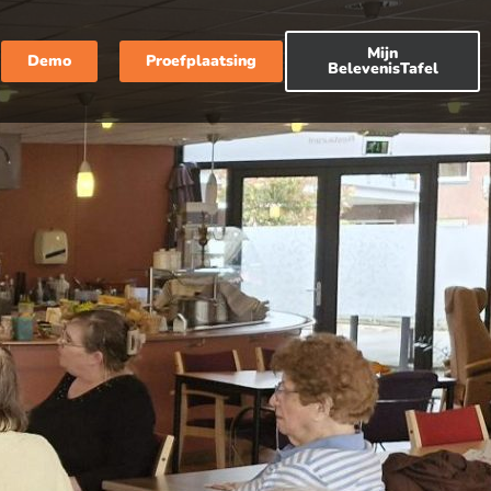
Mijn
Demo
Proefplaatsing
BelevenisTafel