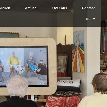
dellen
Actueel
Over ons
Contact
NL