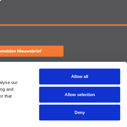
melden Nieuwsbrief
aat een review achter
Allow all
alyse our
ing and
Allow selection
r that
Deny
Algemene Voorwaarden