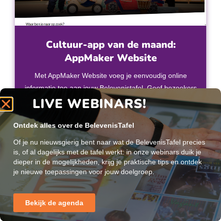
Cultuur-app van de maand:
AppMaker Website
Met AppMaker Website voeg je eenvoudig online
informatie toe aan jouw Belevenistafel. Geef bezoekers
LIVE WEBINARS!
direct toegang tot een bijzondere website, een digitale
tentoonstelling, een video, een YouTube-kanaal of de
online omgeving van jouw organisatie.
Ontdek alles over de BelevenisTafel
Of je nu nieuwsgierig bent naar wat de BelevenisTafel precies
Meer Lezen
is, of al dagelijks met de tafel werkt: in onze webinars duik je
dieper in de mogelijkheden, krijg je praktische tips en ontdek
je nieuwe toepassingen voor jouw doelgroep.
Bekijk de agenda