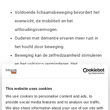
Voldoende lichaamsbeweging bevordert het
evenwicht, de mobiliteit en het
uithoudingsvermogen.
Ouderen met dementie ervaren meer rust in
het hoofd door beweging.
Beweging kan de zelfredzaamheid stimuleren
en het valrisico verminderen. Het
zelfvertrouwen gaat erop vooruit!
Regelmatig bewegen kan een positief effect
This website uses cookies
hebben op het slaappatroon en de eetlust.
We use cookies to personalise content and ads, to
Door beweging wordt endorfine aangemaakt,
provide social media features and to analyse our traffic.
wat ervoor zorgt dat iemand zich gelukkiger
We also share information about your use of our site with