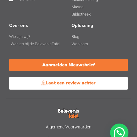
Musea
Bibliotheek
Over ons
Oplossing
Wie zijn wij?
Blog
Werken bij de BelevenisTafel
Webinars
Aanmelden Nieuwsbrief
Laat een review achter
Algemene Voorwaarden