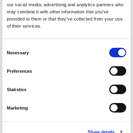
our social media, advertising and analytics partners who
voelt.
may combine it with other information that you’ve
Beweging zorgt voor plezier, ontspanning &
provided to them or that they’ve collected from your use
of their services.
voldoening, waardoor ouderen beter in hun vel
zitten.
Consent
Necessary
Selection
Gratis proefmaand beweegprogramma FYLM
aanvragen
Preferences
Statistics
Hoe stimuleer je ouderen tot
meer beweging?
Marketing
Het besef dat beweging heel belangrijk is voor
ouderen dringt de laatste jaren steeds meer door.
Show details