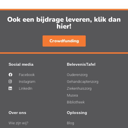
Ook een bijdrage leveren, klik dan
hier!
Crowdfunding
Social media
BelevenisTafel
Facebook
Ouderenzorg
Instagram
Gehandicaptenzorg
LinkedIn
Ziekenhuiszorg
Musea
Bibliotheek
Over ons
Oplossing
Wie zijn wij?
Blog