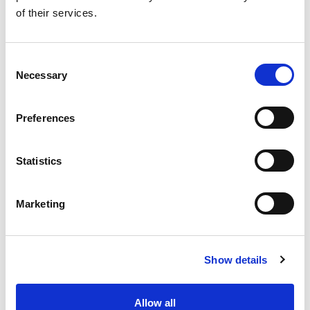
op het draaiwiel en voeg allerlei hippe sounds
of their services.
toe aan de lopende soundtrack. Het wordt al
snel een vrolijke mix waarin alles samenkomt;
alsof je even in een echte discotheek staat!
Consent
Necessary
Selection
Preferences
Spelbegeleiding: zo doe je dat
Statistics
Stap 1: Start de app
Open op de BelevenisTafel het GameMenu en kies voor
Marketing
Spelen met Geluid.
Stap 2: Kies je spel
Kies je voor de geluiden, de muziekinstrumenten of wil je
een nummer met een beat erin maken?
Show details
Stap 3: Tik en beleef
Tik op de plaatjes die je ziet en je hoort meteen het
Allow all