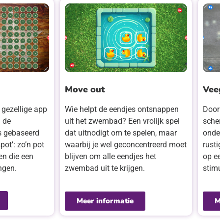
Move out
Vee
 gezellige app
Wie helpt de eendjes ontsnappen
Door
 de
uit het zwembad? Een vrolijk spel
scher
is gebaseerd
dat uitnodigt om te spelen, maar
onde
pot’: zo’n pot
waarbij je wel geconcentreerd moet
rust
en die een
blijven om alle eendjes het
op e
ngen.
zwembad uit te krijgen.
stim
Meer informatie
M