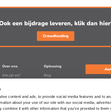
Ook een bijdrage leveren, klik dan hier
Crowdfunding
Over ons
Oplossing
Aan
Wie zijn wij?
Blog
Werken bij de
Webinars
L
BelevenisTafel
s
ise content and ads, to provide social media features and to an
rmation about your use of our site with our social media, advertis
 combine it with other information that you’ve provided to them o