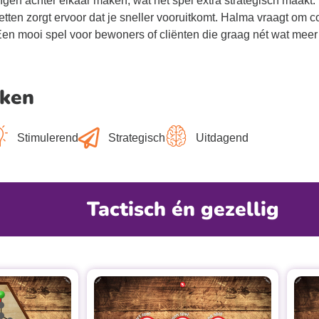
en achter elkaar maken, wat het spel extra strategisch maakt.
tten zorgt ervoor dat je sneller vooruitkomt. Halma vraagt om c
Een mooi spel voor bewoners of cliënten die graag nét wat meer 
ken
Stimulerend
Strategisch
Uitdagend
Tactisch én gezellig