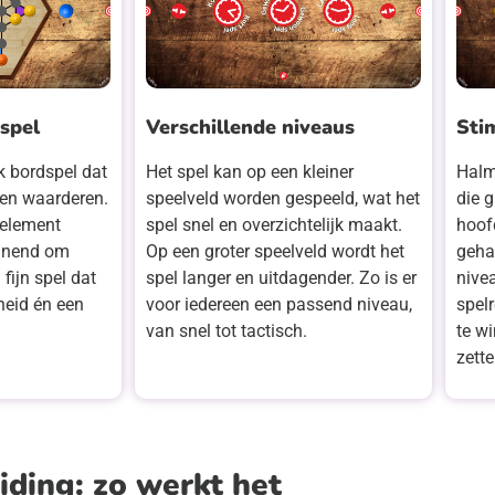
spel
Verschillende niveaus
Sti
k bordspel dat
Het spel kan op een kleiner
Halm
en waarderen.
speelveld worden gespeeld, wat het
die g
-element
spel snel en overzichtelijk maakt.
hoof
annend om
Op een groter speelveld wordt het
geha
fijn spel dat
spel langer en uitdagender. Zo is er
nivea
gheid én een
voor iedereen een passend niveau,
spel
van snel tot tactisch.
te wi
zett
iding: zo werkt het