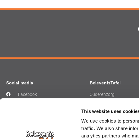
Social media
BelevenisTafel
Facebook
Ouderenzorg
Instagram
Gehandicaptenzorg
LinkedIn
Ziekenhuiszorg
This website uses cookie
Musea
We use cookies to personal
Bibliotheek
traffic. We also share info
analytics partners who may