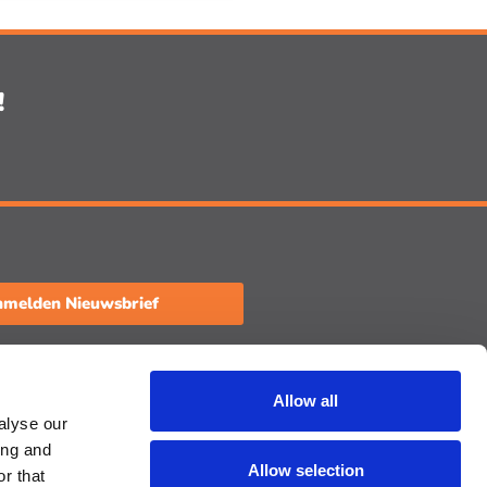
!
melden Nieuwsbrief
aat een review achter
Allow all
alyse our
ing and
Allow selection
r that