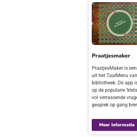
Praatjesmaker
PraatjesMaker is een
uit het TaalMenu van
bibliotheek. De app 
op de populaire ‘klets
vol verrassende vrag
gesprek op gang bre
Meer informatie