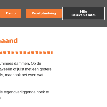
Mijn
Demo
Proefplaatsing
BelevenisTafel
maand
 Chinees dammen. Op de
tweeën of juist met een grotere
 is, maar ook nét even wat
 de tegenoverliggende hoek te
n.