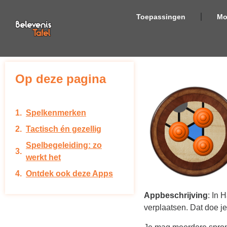
Toepassingen
Mo
Op deze pagina
Spelkenmerken
Tactisch én gezellig
Spelbegeleiding: zo
werkt het
Ontdek ook deze Apps
Appbeschrijving
: In 
verplaatsen. Dat doe je