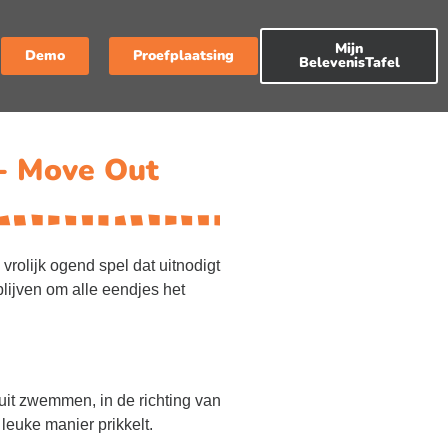
Mijn
Demo
Proefplaatsing
BelevenisTafel
- Move Out
rolijk ogend spel dat uitnodigt
lijven om alle eendjes het
ruit zwemmen, in de richting van
leuke manier prikkelt.