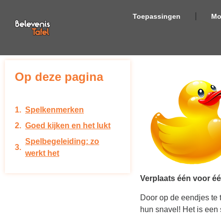
Toepassingen
Mo
Op deze pagina
Spelkenmerken
Goed kijken en het lukt
Spelbegeleiding: zo
werkt het
Verplaats één voor één
Door op de eendjes te t
hun snavel! Het is een 