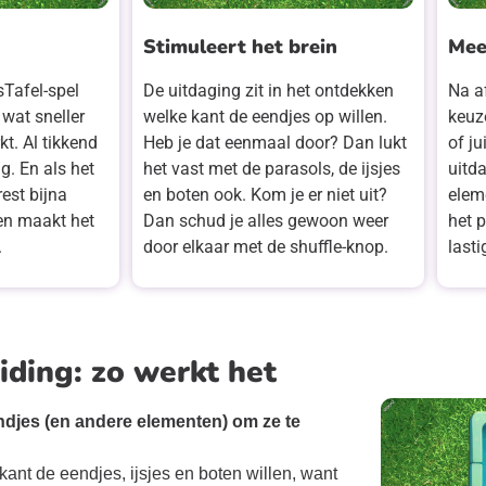
Stimuleert het brein
Mee
sTafel-spel
De uitdaging zit in het ontdekken
Na af
wat sneller
welke kant de eendjes op willen.
keuze
t. Al tikkend
Heb je dat eenmaal door? Dan lukt
of ju
g. En als het
het vast met de parasols, de ijsjes
uitd
rest bijna
en boten ook. Kom je er niet uit?
elem
en maakt het
Dan schud je alles gewoon weer
het 
.
door elkaar met de shuffle-knop.
last
iding: zo werkt het
ndjes (en andere elementen) om ze te
kant de eendjes, ijsjes en boten willen, want