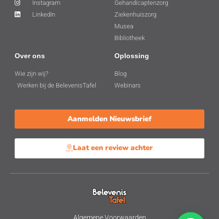
Instagram
Gehandicaptenzorg
LinkedIn
Ziekenhuiszorg
Musea
Bibliotheek
Over ons
Oplossing
Wie zijn wij?
Blog
Werken bij de BelevenisTafel
Webinars
Aanmelden Nieuwsbrief
Laat een review achter
Algemene Voorwaarden