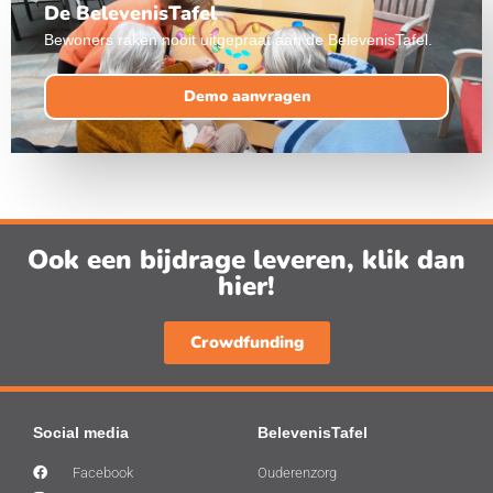
De BelevenisTafel
Bewoners raken nooit uitgepraat aan de BelevenisTafel.
Demo aanvragen
Ook een bijdrage leveren, klik dan
hier!
Crowdfunding
Social media
BelevenisTafel
Facebook
Ouderenzorg