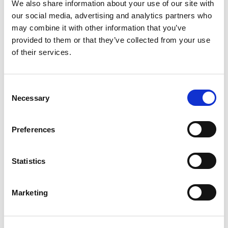
We also share information about your use of our site with
Door samen te spelen, ontdekken en beleven ontstaat er op
our social media, advertising and analytics partners who
natuurlijke wijze contact, samenwerking en gezelligheid.
may combine it with other information that you’ve
Wanneer er kinderen langskomen, werkt dit al helemaal
provided to them or that they’ve collected from your use
fantastisch: generaties vinden elkaar zonder moeite.
of their services.
Vooral voor ouderen die zich soms eenzaam voelen, is dit van
grote waarde.
Consent
Necessary
Selection
Preferences
Statistics
Marketing