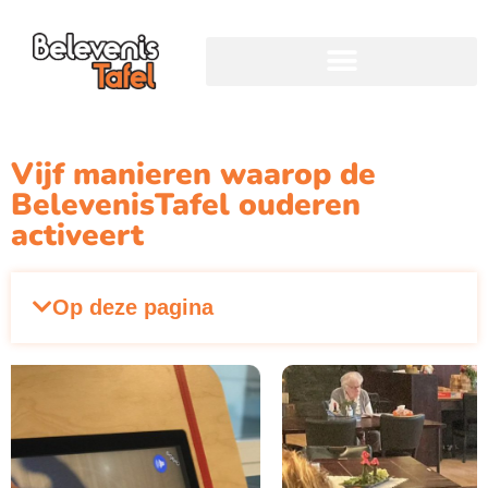
Vijf manieren waarop de
BelevenisTafel ouderen
activeert
Op deze pagina