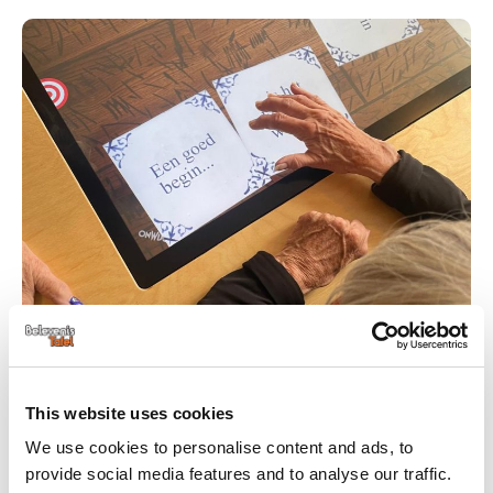
This website uses cookies
Sociale verbinding creëren
We use cookies to personalise content and ads, to
provide social media features and to analyse our traffic.
De BelevenisTafel brengt mensen letterlijk samen rond de tafel.