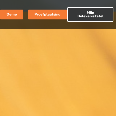
Mijn
Demo
Proefplaatsing
BelevenisTafel