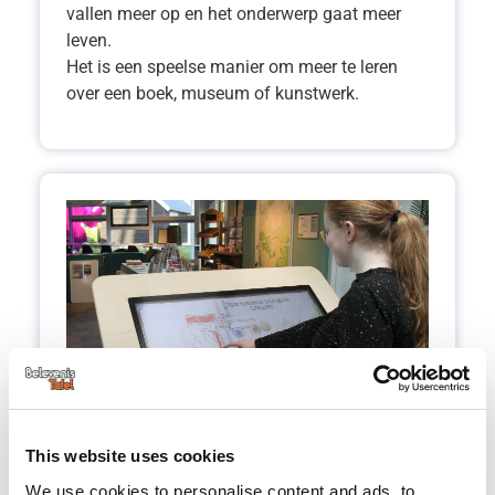
vallen meer op en het onderwerp gaat meer
leven.
Het is een speelse manier om meer te leren
over een boek, museum of kunstwerk.
This website uses cookies
Plezier en ontspanning
We use cookies to personalise content and ads, to