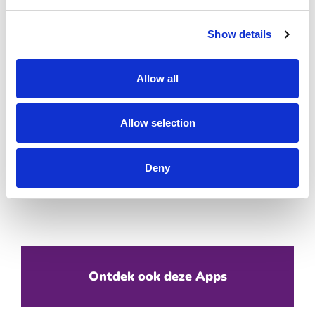
sterke contourlijnen. Klik op ‘Opslaan.’
Stap 3:
Upload via de tafel de kleurplaten. Ze
Show details
verschijnen in het MijnBelevenisTafel-menu en zijn direct
klaar om ingekleurd.
Allow all
Allow selection
Deny
Ontdek ook deze Apps