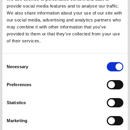
provide social media features and to analyse our traffic.
Het kleuren zorgt voor een leuk en ontspannen
We also share information about your use of our site with
moment. Bezoekers kunnen lekker
our social media, advertising and analytics partners who
experimenteren met kleuren, zonder goed of
may combine it with other information that you’ve
fout. Zo ontstaat er vanzelf plezier en
provided to them or that they’ve collected from your use
ontspanning. Samen kleuren kan natuurlijk
of their services.
ook.
Consent
Necessary
Selection
App-begeleiding: zo doe je dat
Preferences
Stap 1
: Ga via MijnBelevenisTafel.nl naar AppMaker Play,
KleurPlaat. Klik op ‘Nieuw’ en geef de kleurplaat een
Statistics
naam. Klik daarna op ‘Kies kleurplaat’ en upload één of
meerdere afbeeldingen.
Marketing
Stap 2
: Zorg voor duidelijke zwart-wit afbeeldingen met