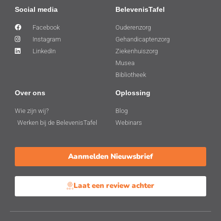
Social media
BelevenisTafel
Facebook
Ouderenzorg
Instagram
Gehandicaptenzorg
LinkedIn
Ziekenhuiszorg
Musea
Bibliotheek
Over ons
Oplossing
Wie zijn wij?
Blog
Werken bij de BelevenisTafel
Webinars
Aanmelden Nieuwsbrief
Laat een review achter