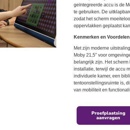
geïntegreerde accu is de M
te gebruiken. De uitklapbare
zodat het scherm moeiteloos
oppervlakken geplaatst ka
Kenmerken en Voordelen
Met zijn moderne uitstralin
Moby 21,5″ voor omgevinge
belangrijk zijn. Het scherm
installatie, terwijl de accu 
individuele kamer, een bibl
tentoonstellingsruimte is, d
van mobiliteit en functionalit
Proefplaatsing
aanvragen