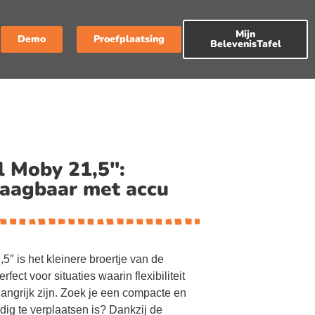
Mijn
Demo
Proefplaatsing
BelevenisTafel
l Moby 21,5":
raagbaar met accu
″ is het kleinere broertje van de
fect voor situaties waarin flexibiliteit
elangrijk zijn. Zoek je een compacte en
dig te verplaatsen is? Dankzij de