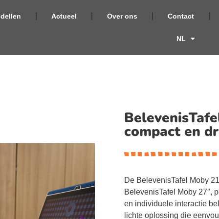
dellen
Actueel
Over ons
Contact
NL
BelevenisTafe
compact en d
De BelevenisTafel Moby 21,5
BelevenisTafel Moby 27″, per
en individuele interactie b
lichte oplossing die eenvou