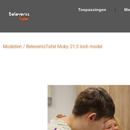
Toepassingen
Mo
Modellen
/
BelevenisTafel Moby 21,5 inch model