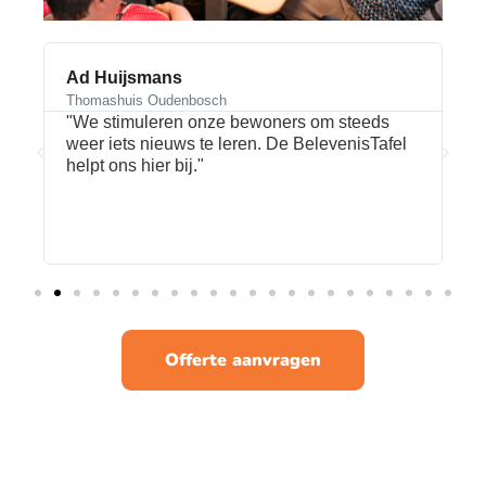
Ad Huijsmans
R
Thomashuis Oudenbosch
B
l
"We stimuleren onze bewoners om steeds
"
weer iets nieuws te leren. De BelevenisTafel
d
n
helpt ons hier bij."
u
e
Offerte aanvragen