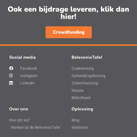
Ook een bijdrage leveren, klik dan
hier!
Crowdfunding
Social media
BelevenisTafel
Facebook
Ouderenzorg
Instagram
Gehandicaptenzorg
LinkedIn
Ziekenhuiszorg
Musea
Bibliotheek
Over ons
Oplossing
Wie zijn wij?
Blog
Werken bij de BelevenisTafel
Webinars