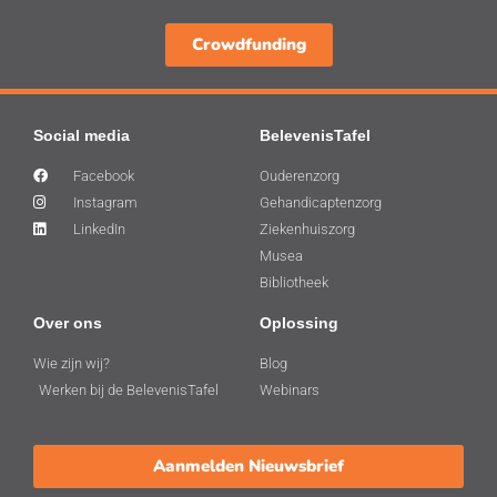
Crowdfunding
Social media
BelevenisTafel
Facebook
Ouderenzorg
Instagram
Gehandicaptenzorg
LinkedIn
Ziekenhuiszorg
Musea
Bibliotheek
Over ons
Oplossing
Wie zijn wij?
Blog
Werken bij de BelevenisTafel
Webinars
Aanmelden Nieuwsbrief