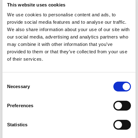
This website uses cookies
worden met de vingers.
Toegevoegde tekst, audio
We use cookies to personalise content and ads, to
en video vergroten de totale multitouch-ervaring.
provide social media features and to analyse our traffic.
We also share information about your use of our site with
our social media, advertising and analytics partners who
“Foto’s van oude volksfeesten kun je op
may combine it with other information that you’ve
provided to them or that they’ve collected from your use
de touchtafel heel mooi inzoomen. Zo
of their services.
kun je bij een oude zwart-wit foto van
een groot publiek goed kijken of je nog
Consent
iemand herkent.”
Necessary
Selection
Imke Duijf
Preferences
Bibliotheek Veldhoven
Statistics