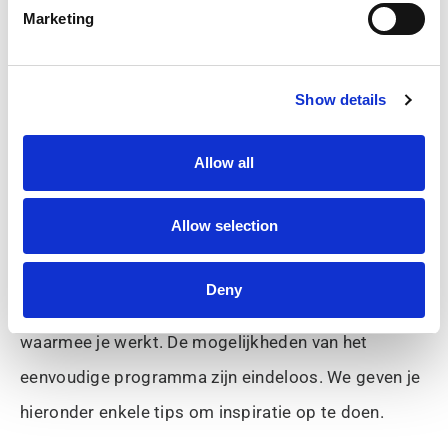
Marketing
Show details
Allow all
Personaliseer je touchtafel met
zelfgemaakte presentaties
Allow selection
Met AppMaker Present maak je foto-presentaties
Deny
die buitengewoon boeiend zijn voor de doelgroep
waarmee je werkt. De mogelijkheden van het
eenvoudige programma zijn eindeloos. We geven je
hieronder enkele tips om inspiratie op te doen.