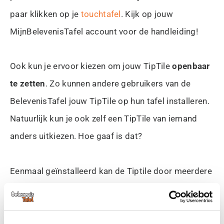
paar klikken op je
touchtafel
. Kijk op jouw
MijnBelevenisTafel account voor de handleiding!
Ook kun je ervoor kiezen om jouw TipTile
openbaar
te zetten
. Zo kunnen andere gebruikers van de
BelevenisTafel jouw TipTile op hun tafel installeren.
Natuurlijk kun je ook zelf een TipTile van iemand
anders uitkiezen. Hoe gaaf is dat?
Eenmaal geïnstalleerd kan de Tiptile door meerdere
mensen tegelijkertijd op de touchtafel bediend
worden. E
lke foto is met een simpele tik te openen
waarna de foto eenvoudig vergroot en gedraaid kan