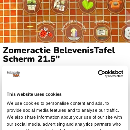
Zomeractie BelevenisTafel
Scherm 21.5″
Het is zomer! En daarom pakken wij uit met een zeer
aantrekkelijke aanbieding van de BelevenisTafel
This website uses cookies
Scherm 21.5 inch. Deze draagbare versie van de
We use cookies to personalise content and ads, to
BelevenisTafel met 21,5″ beeldscherm is ideaal voor
provide social media features and to analyse our traffic.
We also share information about your use of our site with
het gebruik bij kleinschalig wonen of als aanvulling op
our social media, advertising and analytics partners who
de kantelbare BelevenisTafel
.