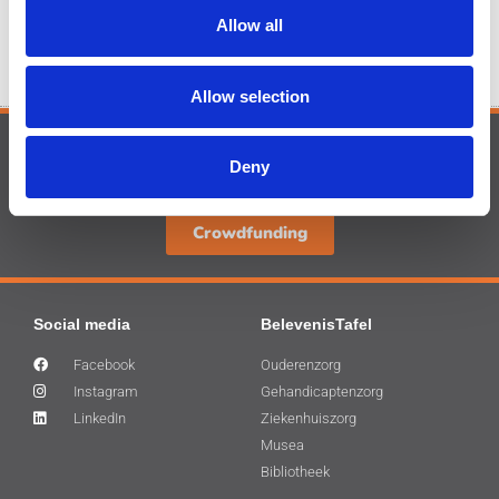
Allow all
Allow selection
Ook een bijdrage leveren, klik dan
Deny
hier!
Crowdfunding
Social media
BelevenisTafel
Facebook
Ouderenzorg
Instagram
Gehandicaptenzorg
LinkedIn
Ziekenhuiszorg
Musea
Bibliotheek