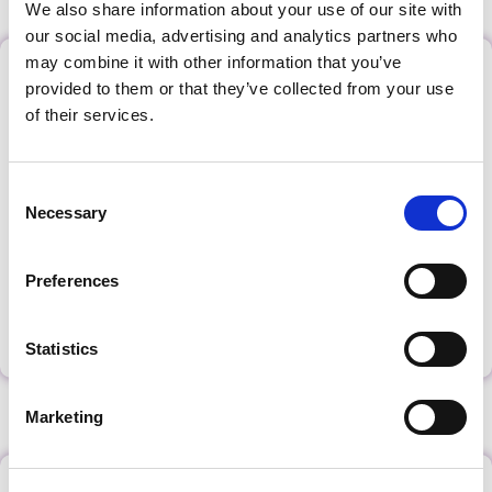
We also share information about your use of our site with
our social media, advertising and analytics partners who
may combine it with other information that you’ve
Zelf Windows 11
provided to them or that they’ve collected from your use
installeren
of their services.
Eerst: de BelevenisTafel-software afsluiten
Consent
Necessary
Selection
Hoe weet ik of ik al Windows 11 heb?
Hoe controleer ik of de computer van mijn
Preferences
BelevenisTafel geschikt is voor Windows 11?
Hoe installeer ik Windows 11 zelf?
Statistics
Marketing