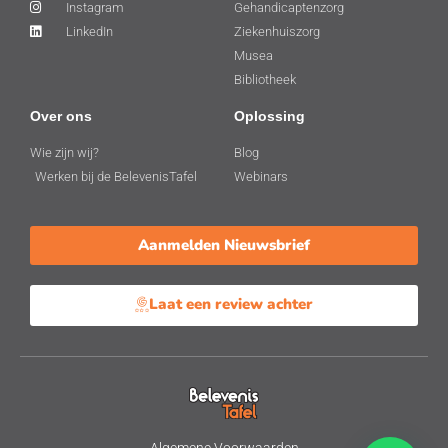
Instagram
Gehandicaptenzorg
LinkedIn
Ziekenhuiszorg
Musea
Bibliotheek
Over ons
Oplossing
Wie zijn wij?
Blog
Werken bij de BelevenisTafel
Webinars
Aanmelden Nieuwsbrief
Laat een review achter
Algemene Voorwaarden