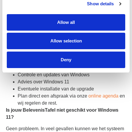
Kiezen voor APK voor
Show details
€27,50
Allow all
Laat je BelevenisTafel soepel en veilig draaien met
onze APK-service.
Wij controleren de Windows-versie,
voeren updates uit en kijken of het systeem geschikt is
Allow selection
voor Windows 11. Zo blijft je BelevenisTafel stabiel, up-to-
date en klaar voor toekomstige softwareversies.
Deny
Een APK is inclusief:
Controle en updates van Windows
Advies over Windows 11
Eventuele installatie van de upgrade
Plan direct een afspraak via onze
online agenda
en
wij regelen de rest.
Is jouw BelevenisTafel niet geschikt voor Windows
11?
Geen probleem. In veel gevallen kunnen we het systeem