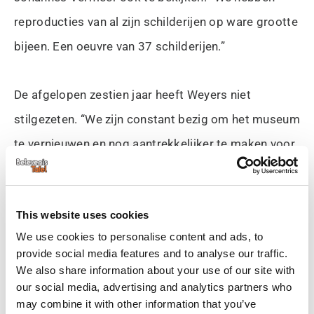
reproducties van al zijn schilderijen op ware grootte
bijeen. Een oeuvre van 37 schilderijen.”
De afgelopen zestien jaar heeft Weyers niet
stilgezeten. “We zijn constant bezig om het museum
te vernieuwen en nog aantrekkelijker te maken voor
onze bezoekers. Omdat we een zelfstandig centrum
zijn zonder overheidssubsidie, moeten we alleen
This website uses cookies
elke cent zes keer omdraaien. Alles wat we hier
We use cookies to personalise content and ads, to
maken is dus niet voor een paar maanden, maar ook
provide social media features and to analyse our traffic.
voor de toekomst.”
We also share information about your use of our site with
our social media, advertising and analytics partners who
may combine it with other information that you’ve