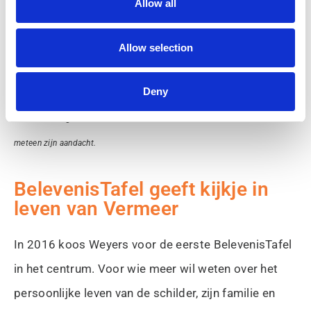
Allow all
Allow selection
Deny
In 2016 opende toenmalig minister Plasterk in het Vermeer Centrum de
tentoonstelling ‘Het leven van Johannes Vermeer’. De BelevenisTafel trok
meteen zijn aandacht.
BelevenisTafel geeft kijkje in
leven van Vermeer
In 2016 koos Weyers voor de eerste BelevenisTafel
in het centrum. Voor wie meer wil weten over het
persoonlijke leven van de schilder, zijn familie en