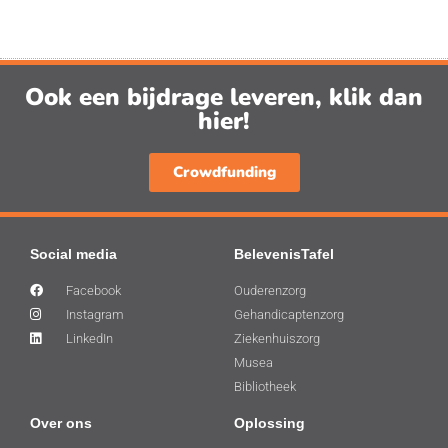
Ook een bijdrage leveren, klik dan
hier!
Crowdfunding
Social media
BelevenisTafel
Facebook
Ouderenzorg
Instagram
Gehandicaptenzorg
LinkedIn
Ziekenhuiszorg
Musea
Bibliotheek
Over ons
Oplossing