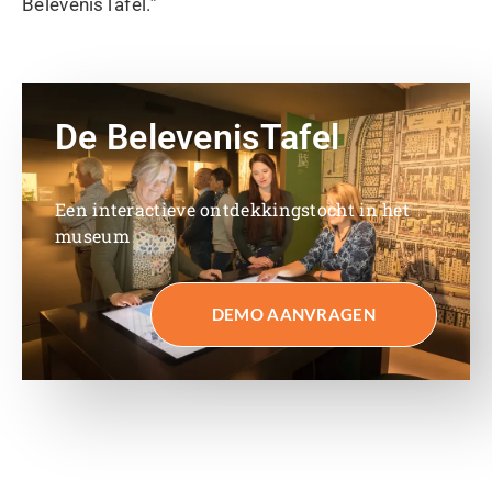
BelevenisTafel.”
De BelevenisTafel
Een interactieve ontdekkingstocht in het
museum
DEMO AANVRAGEN