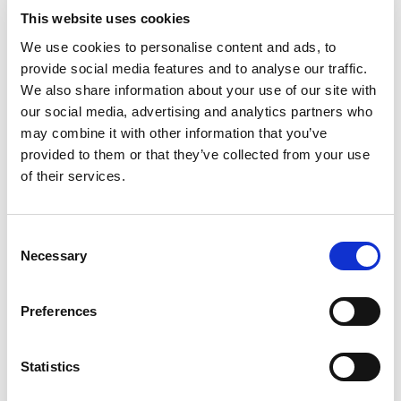
This website uses cookies
toe’ en dan snapt iedereen meteen wat de bedoeling
We use cookies to personalise content and ads, to
is. Onze bewoners zijn zelf ook verrast dat het zo
provide social media features and to analyse our traffic.
makkelijk gaat, want van te voren willen ze nog wel
We also share information about your use of our site with
our social media, advertising and analytics partners who
eens zeggen ‘een computer, nee daar kan ik niks
may combine it with other information that you’ve
mee hoor.’
provided to them or that they’ve collected from your use
of their services.
Consent
Necessary
Selection
Preferences
Statistics