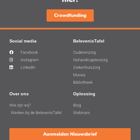
Crowdfunding
Social media
BelevenisTafel
Facebook
Ouderenzorg
Instagram
Gehandicaptenzorg
LinkedIn
Ziekenhuiszorg
Musea
Bibliotheek
Over ons
Oplossing
Wie zijn wij?
Blog
Werken bij de BelevenisTafel
Webinars
Aanmelden Nieuwsbrief