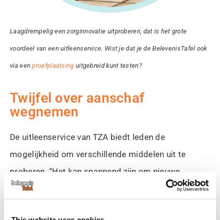
Laagdrempelig een zorginnovatie uitproberen, dat is het grote
voordeel van een uitleenservice. Wist je dat je de BelevenisTafel ook
via een
proefplaatsing
uitgebreid kunt testen?
Twijfel over aanschaf
wegnemen
De uitleenservice van TZA biedt leden de
mogelijkheid om verschillende middelen uit te
proberen. “Het kan spannend zijn om nieuwe
technologie te gebruiken en vragen zoals “Vind ik
het zelf niet te moeilijk?” spelen een rol. Bovendien
This website uses cookies