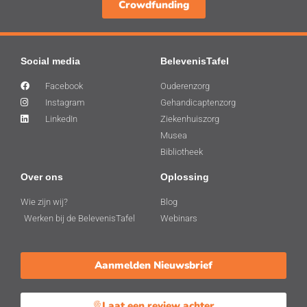
Crowdfunding
Social media
BelevenisTafel
Facebook
Ouderenzorg
Instagram
Gehandicaptenzorg
LinkedIn
Ziekenhuiszorg
Musea
Bibliotheek
Over ons
Oplossing
Wie zijn wij?
Blog
Werken bij de BelevenisTafel
Webinars
Aanmelden Nieuwsbrief
Laat een review achter