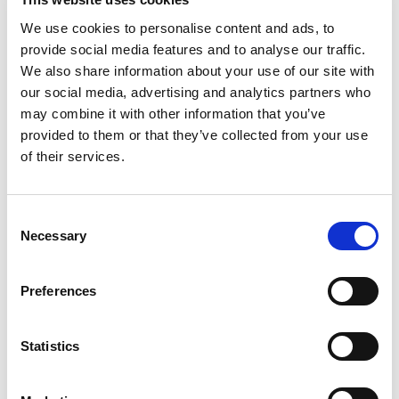
zijn de producten vaak erg kostbaar, wat de twijfel
We use cookies to personalise content and ads, to
om ze aan te schaffen vergroot. Dankzij de
provide social media features and to analyse our traffic.
uitleenservice kunnen producten op een
We also share information about your use of our site with
our social media, advertising and analytics partners who
laagdrempelige manier worden uitgeprobeerd, wat
may combine it with other information that you’ve
helpt om vertrouwen op te bouwen in het gebruik
provided to them or that they’ve collected from your use
of their services.
ervan.”
Consent
Een kantelbare BelevenisTafel, twee draagbare
Necessary
Selection
schermen en verschillende BelevenisTablets zijn een
vast onderdeel van de uitleenservice. “We schaffen
Preferences
niks aan voor de uitleen zonder dat we de
meerwaarde er zelf van inzien en dan is het mooi
Statistics
om ook van de medewerkers te horen dat de