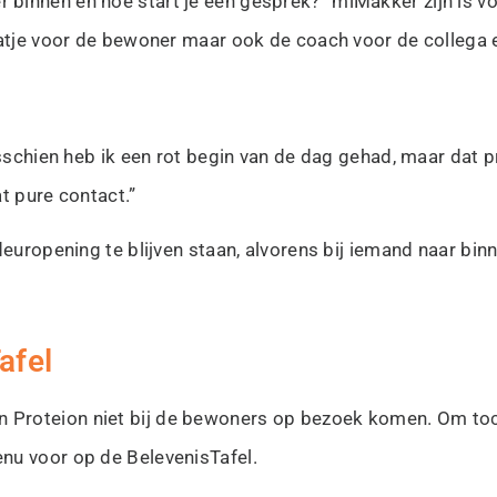
binnen en hoe start je een gesprek?” miMakker zijn is v
maatje voor de bewoner maar ook de coach voor de collega 
isschien heb ik een rot begin van de dag gehad, maar dat p
t pure contact.”
europening te blijven staan, alvorens bij iemand naar binn
afel
 Proteion niet bij de bewoners op bezoek komen. Om toc
nu voor op de BelevenisTafel.