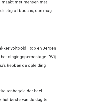
act maakt met mensen met
drietig of boos is, dan mag
akker voltooid. Rob en Jeroen
t het slagingspercentage. “Wij
ga’s hebben de opleiding
iteitenbegeleider heel
k het beste van de dag te