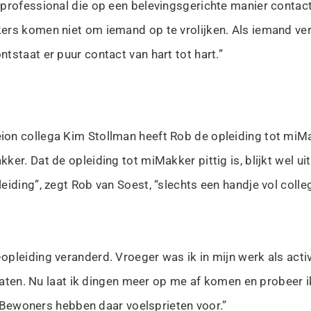
n professional die op een belevingsgerichte manier cont
ers komen niet om iemand op te vrolijken. Als iemand ver
tstaat er puur contact van hart tot hart.”
ion collega Kim Stollman heeft Rob de opleiding tot miM
er. Dat de opleiding tot miMakker pittig is, blijkt wel ui
eiding”, zegt Rob van Soest, “slechts een handje vol colle
pleiding veranderd. Vroeger was ik in mijn werk als activ
elaten. Nu laat ik dingen meer op me af komen en probeer i
t. Bewoners hebben daar voelsprieten voor.”