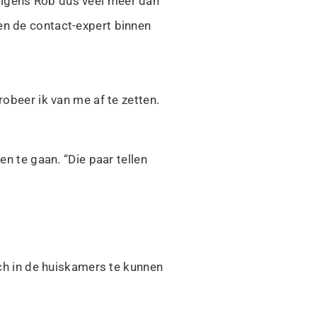
olgens Rob dus veel meer dan
en de contact-expert binnen
robeer ik van me af te zetten.
en te gaan. “Die paar tellen
h in de huiskamers te kunnen