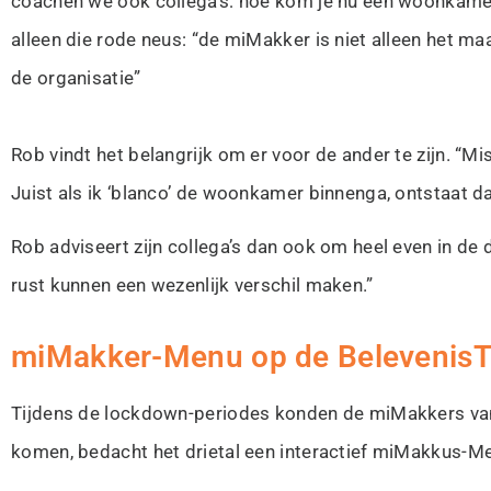
coachen we ook collega’s: hoe kom je nu een woonkamer 
alleen die rode neus: “de miMakker is niet alleen het 
de organisatie”
Rob vindt het belangrijk om er voor de ander te zijn. “M
Juist als ik ‘blanco’ de woonkamer binnenga, ontstaat da
Rob adviseert zijn collega’s dan ook om heel even in de d
rust kunnen een wezenlijk verschil maken.”
miMakker-Menu op de BelevenisT
Tijdens de lockdown-periodes konden de miMakkers van
komen, bedacht het drietal een interactief miMakkus-Me