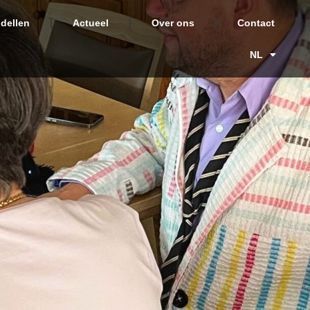
dellen
Actueel
Over ons
Contact
NL