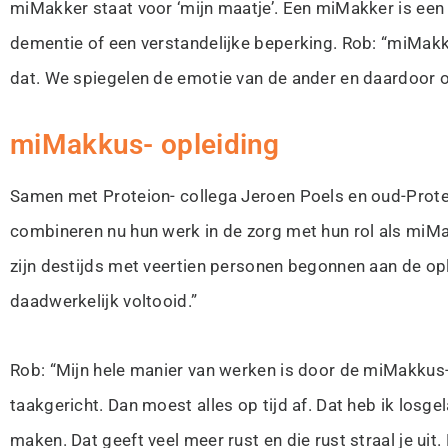
miMakker staat voor ‘mijn maatje’. Een miMakker is ee
dementie of een verstandelijke beperking. Rob: “miMakk
dat. We spiegelen de emotie van de ander en daardoor on
miMakkus- opleiding
Samen met Proteion- collega Jeroen Poels en oud-Prote
combineren nu hun werk in de zorg met hun rol als miMakk
zijn destijds met veertien personen begonnen aan de opl
daadwerkelijk voltooid.”
Rob: “Mijn hele manier van werken is door de miMakkus-o
taakgericht. Dan moest alles op tijd af. Dat heb ik losg
maken. Dat geeft veel meer rust en die rust straal je ui