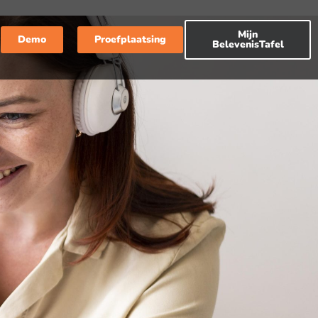
Mijn
Demo
Proefplaatsing
BelevenisTafel