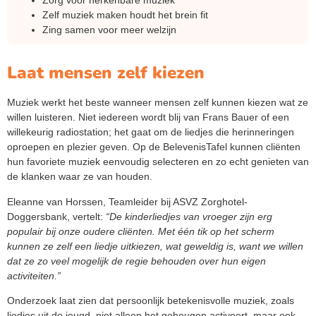
Zorg voor herkenbare muziek
Zelf muziek maken houdt het brein fit
Zing samen voor meer welzijn
Laat mensen zelf kiezen
Muziek werkt het beste wanneer mensen zelf kunnen kiezen wat ze
willen luisteren. Niet iedereen wordt blij van Frans Bauer of een
willekeurig radiostation; het gaat om de liedjes die herinneringen
oproepen en plezier geven. Op de BelevenisTafel kunnen cliënten
hun favoriete muziek eenvoudig selecteren en zo echt genieten van
de klanken waar ze van houden.
Eleanne van Horssen, Teamleider bij ASVZ Zorghotel-
Doggersbank, vertelt:
“De kinderliedjes van vroeger zijn erg
populair bij onze oudere cliënten. Met één tik op het scherm
kunnen ze zelf een liedje uitkiezen, wat geweldig is, want we willen
dat ze zo veel mogelijk de regie behouden over hun eigen
activiteiten.”
Onderzoek laat zien dat persoonlijk betekenisvolle muziek, zoals
liedjes uit de jeugd, niet alleen het geheugen activeert, maar ook