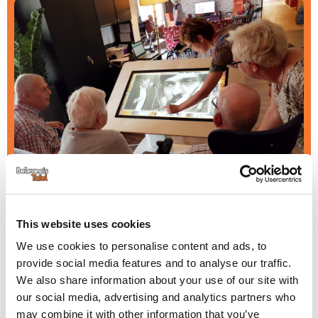
This website uses cookies
Zorg voor herkenbare muziek
We use cookies to personalise content and ads, to
provide social media features and to analyse our traffic.
Muziek uit de tiener- en jongvolwassen jaren roept vaak sterke
We also share information about your use of our site with
herinneringen op en kan direct geluksmomenten geven. Voor veel
our social media, advertising and analytics partners who
ouderen of oudere cliënten vervagen dagelijkse herinneringen,
may combine it with other information that you’ve