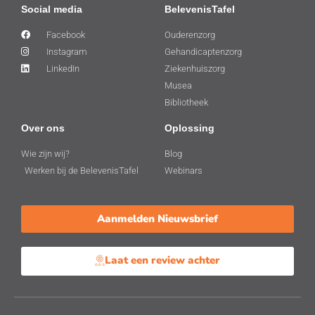
Social media
BelevenisTafel
Facebook
Ouderenzorg
Instagram
Gehandicaptenzorg
LinkedIn
Ziekenhuiszorg
Musea
Bibliotheek
Over ons
Oplossing
Wie zijn wij?
Blog
Werken bij de BelevenisTafel
Webinars
Aanmelden Nieuwsbrief
Laat een review achter