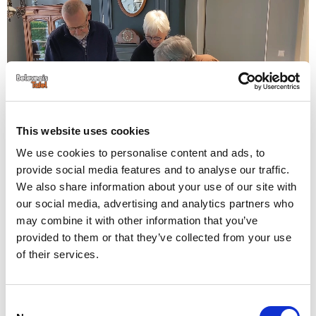
This website uses cookies
We use cookies to personalise content and ads, to
provide social media features and to analyse our traffic.
We also share information about your use of our site with
Bezoekers kunnen op speelse wijze de lokale geschiedenis verkennen op de
BelevenisTafel bij de Historische Vereniging Hendrik-Ido-Ambacht. Wil je
our social media, advertising and analytics partners who
weten of de tafel ook een uitkomst is voor jouw museum? Vraag dan
may combine it with other information that you’ve
vandaag nog een
demo
aan.
provided to them or that they’ve collected from your use
of their services.
Lego- expositie van mooie
monumenten
Consent