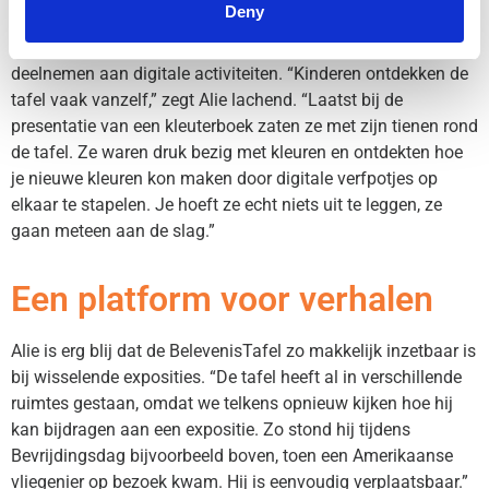
Deny
De BelevenisTafel speelt ook bij deze expo een rol: bezoekers
kunnen ook op het scherm de Lego-bouwwerken bekijken en
deelnemen aan digitale activiteiten. “Kinderen ontdekken de
tafel vaak vanzelf,” zegt Alie lachend. “Laatst bij de
presentatie van een kleuterboek zaten ze met zijn tienen rond
de tafel. Ze waren druk bezig met kleuren en ontdekten hoe
je nieuwe kleuren kon maken door digitale verfpotjes op
elkaar te stapelen. Je hoeft ze echt niets uit te leggen, ze
gaan meteen aan de slag.”
Een platform voor verhalen
Alie is erg blij dat de BelevenisTafel zo makkelijk inzetbaar is
bij wisselende exposities. “De tafel heeft al in verschillende
ruimtes gestaan, omdat we telkens opnieuw kijken hoe hij
kan bijdragen aan een expositie. Zo stond hij tijdens
Bevrijdingsdag bijvoorbeeld boven, toen een Amerikaanse
vliegenier op bezoek kwam. Hij is eenvoudig verplaatsbaar.”