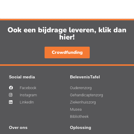
Ook een bijdrage leveren, klik dan
hier!
Crowdfunding
Social media
BelevenisTafel
Facebook
Ouderenzorg
Instagram
Gehandicaptenzorg
LinkedIn
Ziekenhuiszorg
Musea
Bibliotheek
Over ons
Oplossing