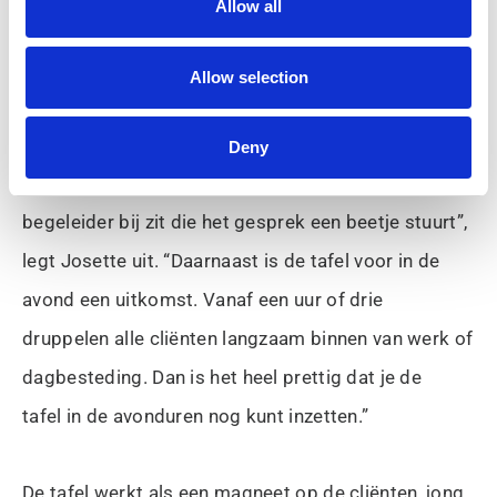
Allow all
Een potje ‘gamen’ kan heel sociaal zijn, zo blijkt als
Allow selection
de oudere cliënten in Carré zich rondom de
touchscreen verzamelen. “Deelnemers hebben hele
Deny
leuke gesprekken met elkaar, zeker als er een
begeleider bij zit die het gesprek een beetje stuurt”,
legt Josette uit. “Daarnaast is de tafel voor in de
avond een uitkomst. Vanaf een uur of drie
druppelen alle cliënten langzaam binnen van werk of
dagbesteding. Dan is het heel prettig dat je de
tafel in de avonduren nog kunt inzetten.”
De tafel werkt als een magneet op de cliënten, jong