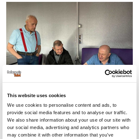
This website uses cookies
We use cookies to personalise content and ads, to
Een potje ‘gamen’ kan heel sociaal zijn, zo blijkt als de cliënten van
provide social media features and to analyse our traffic.
Carré zich rondom de BelevenisTafel verzamelen. De heren zijn zo te
We also share information about your use of our site with
our social media, advertising and analytics partners who
zien dol op FruitBingo!
may combine it with other information that you’ve