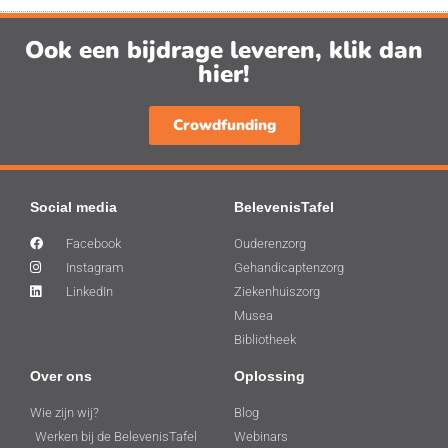
Ook een bijdrage leveren, klik dan
hier!
Crowdfunding
Social media
BelevenisTafel
Facebook
Ouderenzorg
Instagram
Gehandicaptenzorg
LinkedIn
Ziekenhuiszorg
Musea
Bibliotheek
Over ons
Oplossing
Wie zijn wij?
Blog
Werken bij de BelevenisTafel
Webinars