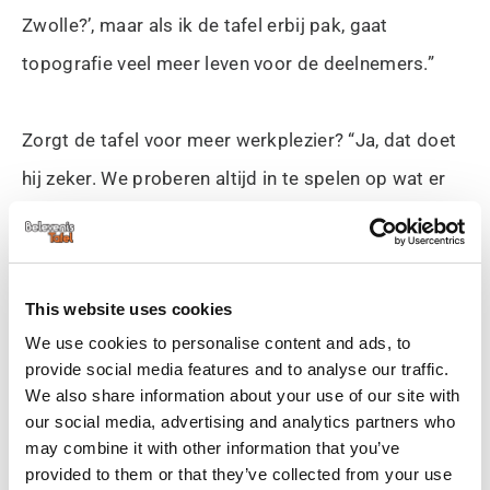
Zwolle?’, maar als ik de tafel erbij pak, gaat
topografie veel meer leven voor de deelnemers.”
Zorgt de tafel voor meer werkplezier? “Ja, dat doet
hij zeker. We proberen altijd in te spelen op wat er
leeft in de groep. Dat is elke dag weer iets anders
en daarom is het zo prettig dat je de tafel er snel bij
kan rijden om iets op te zoeken wat mooi aansluit.
This website uses cookies
Dat werkt zoveel beter dan dat je eerst thuis wat
We use cookies to personalise content and ads, to
gaat voorbereiden voor de volgende dag, want dan
provide social media features and to analyse our traffic.
We also share information about your use of our site with
is het moment alweer voorbij.”
our social media, advertising and analytics partners who
may combine it with other information that you’ve
provided to them or that they’ve collected from your use