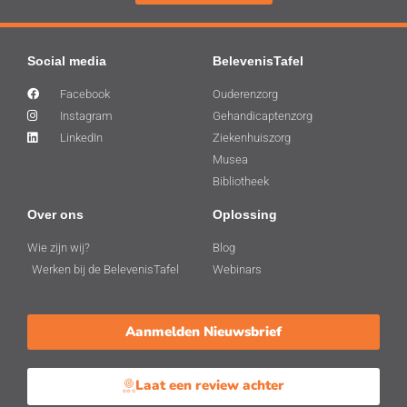
Social media
BelevenisTafel
Facebook
Ouderenzorg
Instagram
Gehandicaptenzorg
LinkedIn
Ziekenhuiszorg
Musea
Bibliotheek
Over ons
Oplossing
Wie zijn wij?
Blog
Werken bij de BelevenisTafel
Webinars
Aanmelden Nieuwsbrief
Laat een review achter