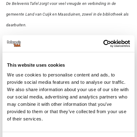
De BelevenisTafel zorgt voor veel vreugde en verbinding in de
gemeente Land van Cuijk en Maasduinen, zowel in de bibliotheek als
daarbuiten.
BelevenisTafel toert door de
wijk
This website uses cookies
De praatplaten op de BelevenisTafel, met
We use cookies to personalise content and ads, to
bijvoorbeeld een oude keuken of garage van
provide social media features and to analyse our traffic.
We also share information about your use of our site with
vroeger, zorgen volgens Ellen voor veel herkenning
our social media, advertising and analytics partners who
en brengen makkelijk een gesprek op gang. “En tik
may combine it with other information that you’ve
provided to them or that they’ve collected from your use
je een Oud-Hollandse liedje aan, dan gaat iedereen
of their services.
aan tafel meezingen, want het herinnert de mensen
aan vroeger. Maar ook het spreekwoordenspel en