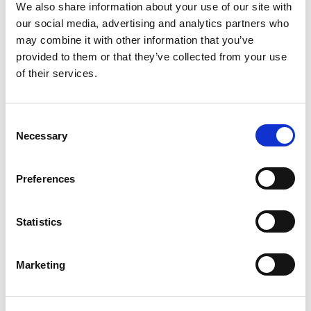
We also share information about your use of our site with
BelevenisTafel werkt. Anderen komen er dan bij
our social media, advertising and analytics partners who
zitten en geven dan heel voorzichtig ook eens een
may combine it with other information that you’ve
provided to them or that they’ve collected from your use
tik op de tafel. En dan weet je dat het ijs is
of their services.
gebroken.”
Consent
Mariquita, het zoekspel met de lieveheersbeestjes
Necessary
Selection
is erg populair, net als Memory en de Veegfoto.
Preferences
Maar een echte hit is Vieze Vingers, waarbij er
digitaal geverfd kan worden. Jan: “Je ziet mensen
Statistics
dan naar hun vingers kijken om te zien of er verf aan
gekomen is. Ook het personeel trapt daar wel eens
Marketing
in. Zo echt lijkt het.”