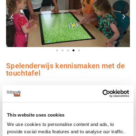
Spelenderwijs kennismaken met de
touchtafel
Het spel Ballontikken, waarbij een kleine tik op het
scherm direct een geluidje laat horen of een reactie
laat zien, is volgens Jan een goeie om mee te
This website uses cookies
beginnen. “Mensen gebruiken dan hun handen en
We use cookies to personalise content and ads, to
wennen spelenderwijs aan de manier waarop de
provide social media features and to analyse our traffic.