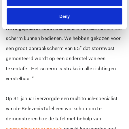
binnenexpositie voor het publiek. “De tafel wordt in
Deny
het midden van de expositieruimte van de Terra
Nova geplaatst zodat bezoekers van alle kanten het
scherm kunnen bedienen. We hebben gekozen voor
een groot aanraakscherm van 65” dat stormvast
gemonteerd wordt op een onderstel van een
tekentafel. Het scherm is straks in alle richtingen
verstelbaar.”
Op 31 januari verzorgde een multitouch-specialist
van de BelevenisTafel een workshop om te
demonstreren hoe de tafel met behulp van
eenvoudige programma’s
gevuld kan worden met