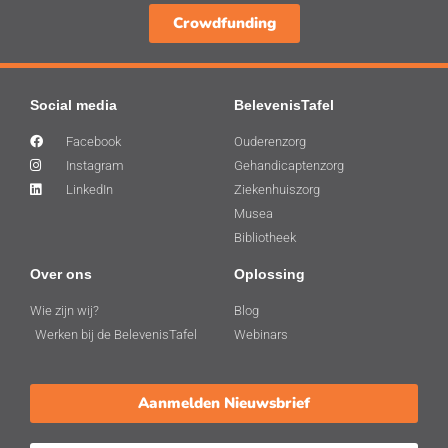
Crowdfunding
Social media
BelevenisTafel
Facebook
Ouderenzorg
Instagram
Gehandicaptenzorg
LinkedIn
Ziekenhuiszorg
Musea
Bibliotheek
Over ons
Oplossing
Wie zijn wij?
Blog
Werken bij de BelevenisTafel
Webinars
Aanmelden Nieuwsbrief