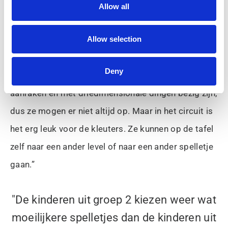
Allow all
Kleuterjuf Thea Gebraad van OBS Startblok in Oude-
Allow selection
Tonge ziet de kleine, ronde BelevenisTafel als een
mooie aanvulling op het aanbod in de klas. “Ik vind
Deny
het heel belangrijk dat de kinderen materialen
aanraken en met driedimensionale dingen bezig zijn,
dus ze mogen er niet altijd op. Maar in het circuit is
het erg leuk voor de kleuters. Ze kunnen op de tafel
zelf naar een ander level of naar een ander spelletje
gaan.”
"De kinderen uit groep 2 kiezen weer wat
moeilijkere spelletjes dan de kinderen uit