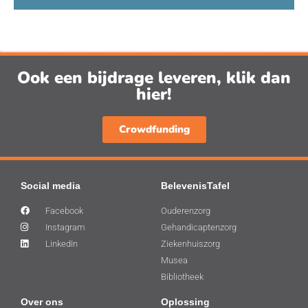
Ook een bijdrage leveren, klik dan
hier!
Crowdfunding
Social media
BelevenisTafel
Facebook
Ouderenzorg
Instagram
Gehandicaptenzorg
LinkedIn
Ziekenhuiszorg
Musea
Bibliotheek
Over ons
Oplossing