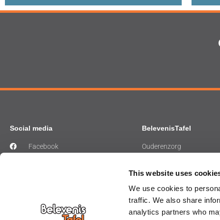
Social media
BelevenisTafel
Facebook
Ouderenzorg
Instagram
Gehandicaptenzorg
LinkedIn
Ziekenhuiszorg
This website uses cookie
Musea
We use cookies to personal
Bibliotheek
traffic. We also share info
analytics partners who may