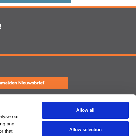
!
melden Nieuwsbrief
aat een review achter
Allow all
alyse our
ing and
Allow selection
r that