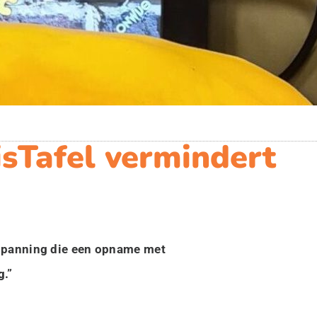
sTafel vermindert
 spanning die een opname met
g.”