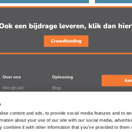
Ook een bijdrage leveren, klik dan hier
Crowdfunding
Over ons
Oplossing
Aan
Wie zijn wij?
Blog
Werken bij de
Webinars
L
BelevenisTafel
s
ise content and ads, to provide social media features and to an
rmation about your use of our site with our social media, advertis
 combine it with other information that you’ve provided to them o