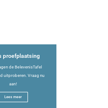
s proefplaatsing
agen de BelevenisTafel
end uitproberen. Vraag nu
aan!
Lees meer