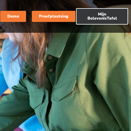
Mijn
Demo
Proefplaatsing
BelevenisTafel