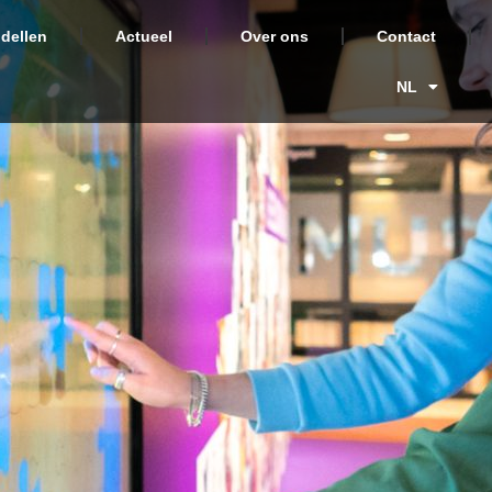
dellen
Actueel
Over ons
Contact
NL