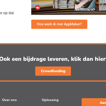
e op dat
Hoe werk ik met AppMaker?
Ook een bijdrage leveren, klik dan hier
Crowdfunding
Over ons
Oplossing
Aan