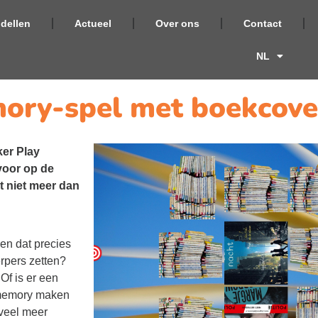
dellen
Actueel
Over ons
Contact
NL
mory-spel met boekcove
ker Play
voor op de
t niet meer dan
ken dat precies
erpers zetten?
Of is er een
n memory maken
 veel meer