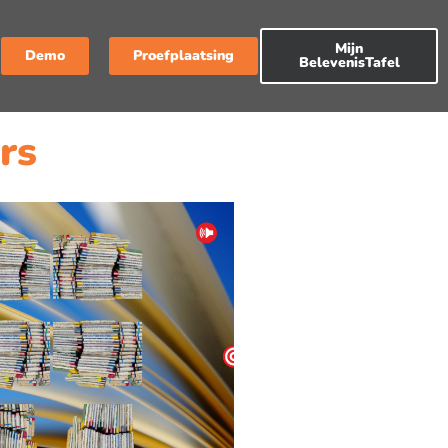
Mijn
Demo
Proefplaatsing
BelevenisTafel
rs