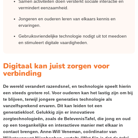
Samen activiteiten doen versterkt sociale interactie en
vermindert eenzaamheid.
Jongeren en ouderen leren van elkaars kennis en
ervaringen.
Gebruiksvriendelijke technologie nodigt uit tot meedoen
en stimuleert digitale vaardigheden.
Digitaal kan juist zorgen voor
verbinding
De wereld verandert razendsnel, en technologie speelt hierin
een steeds grotere rol. Voor ouderen kan het lastig zijn om bij
te blijven, terwijl jongere generaties technologie als
vanzelfsprekend ervaren. Dit kan leiden tot een
generatiekloof. Gelukkig zijn er innovatieve
zorgtechnologieën, zoals de BelevenisTafel, die jong en oud
op een toegankelijke en interactieve manier met elkaar in
contact brengen.
Anne-Will Veneman, coördinator van
Wijksteunpunt Nijenhaghen, vertelt:
“Wat fijn is dat de tafel