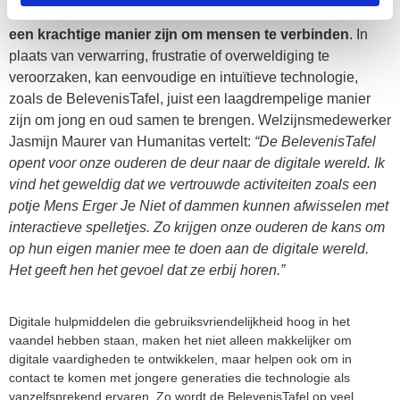
Technologie hoeft geen obstakel te zijn – het kan juist
een krachtige manier zijn om mensen te verbinden
. In
plaats van verwarring, frustratie of overweldiging te
veroorzaken, kan eenvoudige en intuïtieve technologie,
zoals de BelevenisTafel, juist een laagdrempelige manier
zijn om jong en oud samen te brengen. Welzijnsmedewerker
Jasmijn Maurer van Humanitas vertelt:
“De BelevenisTafel
opent voor onze ouderen de deur naar de digitale wereld. Ik
vind het geweldig dat we vertrouwde activiteiten zoals een
potje Mens Erger Je Niet of dammen kunnen afwisselen met
interactieve spelletjes. Zo krijgen onze ouderen de kans om
op hun eigen manier mee te doen aan de digitale wereld.
Het geeft hen het gevoel dat ze erbij horen.”
Digitale hulpmiddelen die gebruiksvriendelijkheid hoog in het
vaandel hebben staan, maken het niet alleen makkelijker om
digitale vaardigheden te ontwikkelen, maar helpen ook om in
contact te komen met jongere generaties die technologie als
vanzelfsprekend ervaren. Zo wordt de BelevenisTafel op veel