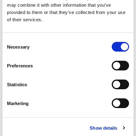
may combine it with other information that you’ve
En voor iedereen die heeft meegedaan: dank je wel voor jullie
provided to them or that they’ve collected from your use
enthousiasme. Houd je mailbox in de gaten, want… er komt
of their services.
binnenkort nog een leuke verrassing aan!
Consent
Necessary
Selection
Preferences
Statistics
Marketing
Show details