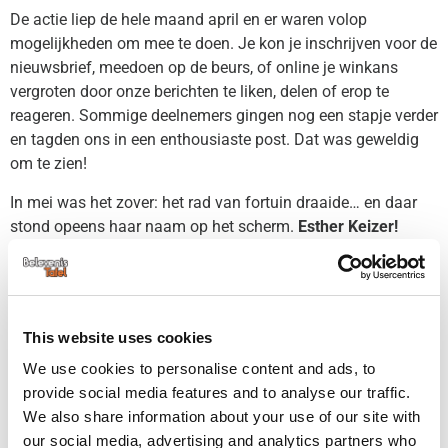
De actie liep de hele maand april en er waren volop
mogelijkheden om mee te doen. Je kon je inschrijven voor de
nieuwsbrief, meedoen op de beurs, of online je winkans
vergroten door onze berichten te liken, delen of erop te
reageren. Sommige deelnemers gingen nog een stapje verder
en tagden ons in een enthousiaste post. Dat was geweldig
om te zien!
In mei was het zover: het rad van fortuin draaide… en daar
stond opeens haar naam op het scherm.
Esther Keizer!
Haar reactie? “
Vanmorgen heel vroeg zat ik thuis op de bank
mijn e-mail te lezen en ik kon het niet geloven. Op het werk
nogmaals gekeken… en toen leek het er toch echt op dat de
dagbesteding een BelevenisTafel heeft gewonnen!”
This website uses cookies
We use cookies to personalise content and ads, to
Nou Esther, het is écht zo! Op 4 juni komen we de
provide social media features and to analyse our traffic.
BelevenisTafel persoonlijk en feestelijk overhandigen. Wij
We also share information about your use of our site with
kunnen niet wachten om de tafel een mooi plekje te zien
our social media, advertising and analytics partners who
krijgen op De Meteoor.