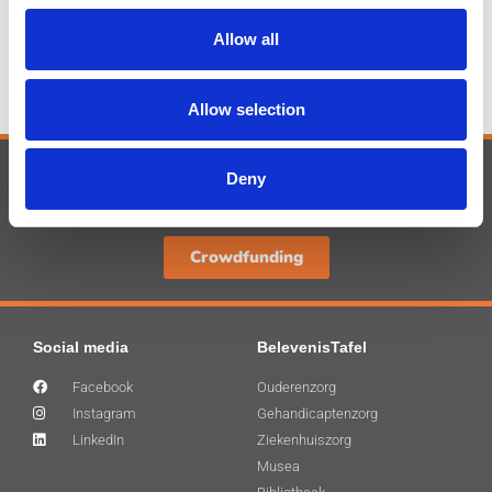
Allow all
Allow selection
Ook een bijdrage leveren, klik dan
Deny
hier!
Crowdfunding
Social media
BelevenisTafel
Facebook
Ouderenzorg
Instagram
Gehandicaptenzorg
LinkedIn
Ziekenhuiszorg
Musea